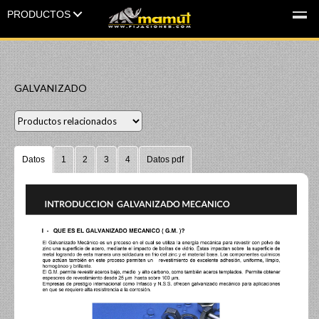
PRODUCTOS
MENU
GALVANIZADO
Datos
1
2
3
4
Datos pdf